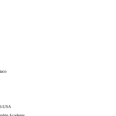
iaco
tal-USA
ership Academy.