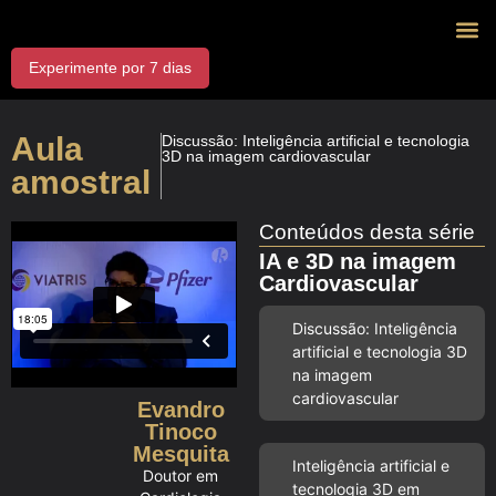
Experimente por 7 dias
J
Exp
Dr
Aula
Discussão: Inteligência artificial e tecnologia
3D na imagem cardiovascular
amostral
Conteúdos desta série
IA e 3D na imagem
Cardiovascular
Discussão: Inteligência
artificial e tecnologia 3D
na imagem
cardiovascular
Evandro
Tinoco
Mesquita
Inteligência artificial e
Doutor em
tecnologia 3D em