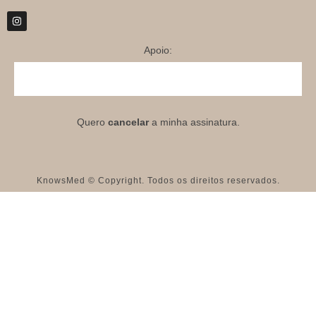
Apoio:
Quero
cancelar
a minha assinatura.
KnowsMed © Copyright. Todos os direitos reservados.