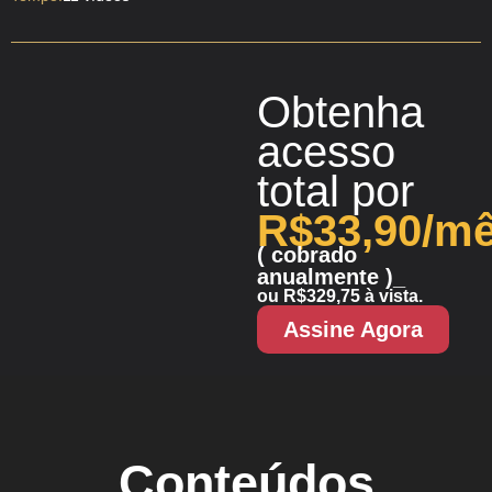
Obtenha
acesso
total
por
R$33,90/m
( cobrado
anualmente )_
ou R$329,75 à vista.
Assine Agora
Conteúdos