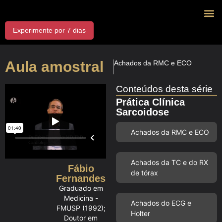
Experimente por 7 dias
J
Exp
Dr
Aula amostral
Achados da RMC e ECO
Conteúdos desta série
Prática Clínica
Sarcoidose
Achados da RMC e ECO
Achados da TC e do RX
Fábio
de tórax
Fernandes
Graduado em
Medicina -
Achados do ECG e
FMUSP (1992);
Holter
Doutor em