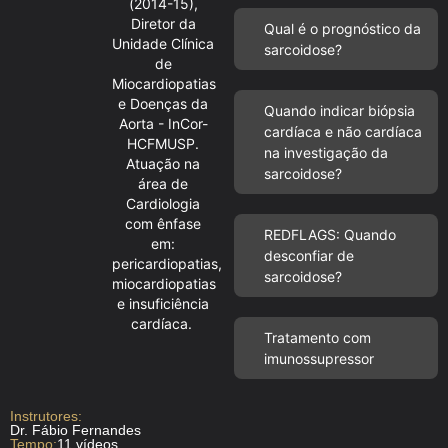
(2014-15),
Diretor da
Qual é o prognóstico da
Unidade Clínica
sarcoidose?
de
Miocardiopatias
e Doenças da
Quando indicar biópsia
Aorta - InCor-
cardíaca e não cardíaca
HCFMUSP.
na investigação da
Atuação na
sarcoidose?
área de
Cardiologia
com ênfase
REDFLAGS: Quando
em:
desconfiar de
pericardiopatias,
sarcoidose?
miocardiopatias
e insuficiência
cardíaca.
Tratamento com
imunossupressor
Instrutores:
Dr. Fábio Fernandes
Tempo:
11 vídeos