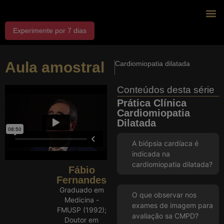
Experimente por 7 dias
J
Exp
Dr
Aula amostral
Cardiomiopatia dilatada
Conteúdos desta série
Prática Clínica
Cardiomiopatia
Dilatada
A biópsia cardíaca é
indicada na
cardiomiopatia dilatada?
Fábio
Fernandes
Graduado em
O que observar nos
Medicina -
exames de imagem para
FMUSP (1992);
avaliação sa CMPD?
Doutor em