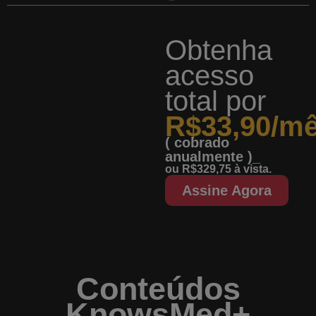
Obtenha
acesso
total
por
R$33,90/m
( cobrado
anualmente )_
ou R$329,75 à vista.
Assine Agora
Conteúdos
KnowsMed+