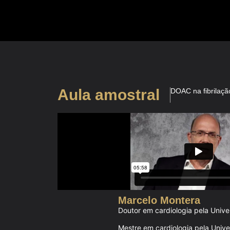
Aula amostral
DOAC na fibrilação
Marcelo Montera
Doutor em cardiologia pela Univ
Mestre em cardiologia pela Univ