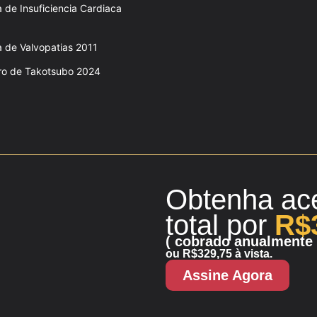
a de Insuficiencia Cardiaca
a de Valvopatias 2011
iro de Takotsubo 2024
Obtenha ac
total
por
R$
( cobrado anualmente 
ou R$329,75 à vista.
Assine Agora