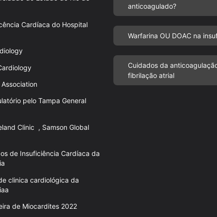
anticoagulado?
cência Cardíaca do Hospital
Warfarina OU DOAC na insufi
diology
Cuidados da anticoagulaçã
Cardiology
fibrilação atrial
 Association
ulatório pelo Tampa General
land Clinic , Samson Global
os de Insuficiência Cardíaca da
ia
 clinica cardiológica da
iaa
ileira de Miocardites 2022