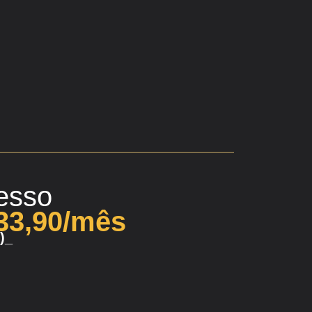
esso
33,90/mês
)_