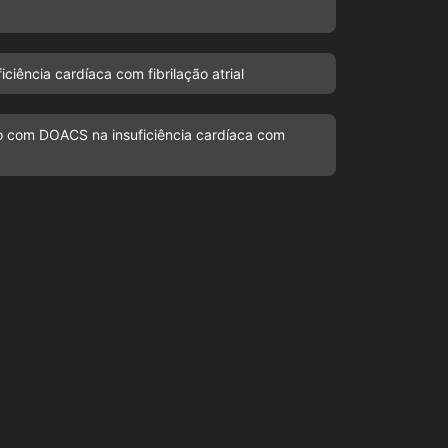
ciência cardíaca com fibrilação atrial
o com DOACS na insuficiência cardíaca com