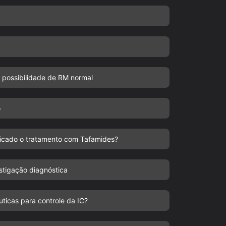
 possibilidade de RM normal
o
dicado o tratamento com Tafamides?
stigação diagnóstica
ticas para controle da IC?