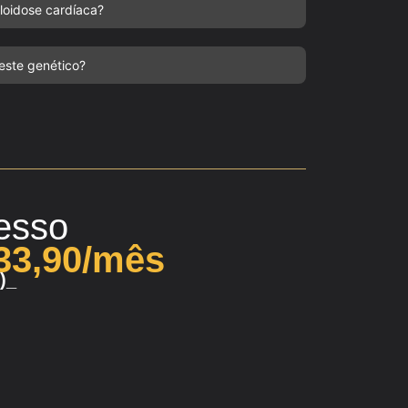
loidose cardíaca?
teste genético?
esso
33,90/mês
)_