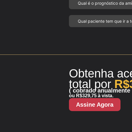
Qual é o prognóstico da ami
Qual paciente tem que ir a 
Obtenha ac
total
por
R$
( cobrado anualmente 
ou R$329,75 à vista.
Assine Agora