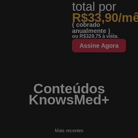
total
por
R$33,90/m
( cobrado
anualmente )_
ou R$329,75 à vista.
Assine Agora
Conteúdos
KnowsMed+
Mais recentes