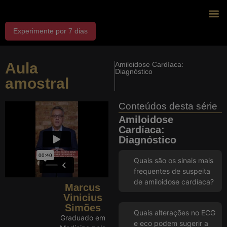
Experimente por 7 dias
J
Exp
Dr
Aula
Amiloidose Cardíaca:
Diagnóstico
amostral
Conteúdos desta série
Amiloidose
Cardíaca:
Diagnóstico
Quais são os sinais mais
frequentes de suspeita
de amiloidose cardíaca?
Marcus
Vinicius
Simões
Quais alterações no ECG
Graduado em
e eco podem sugerir a