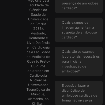
Medicina pela
presença de amiloidose
Faculdade de
cardíaca?
Ciências da
Saúde da
Universidade
Quais exames de
de Brasília
imagem aumentam a
(1986),
suspeita de amiloidose
Mestrado,
cardíaca?
Doutorado e
Livre Docência
em Cardiologia
Quais são os exames
pela Faculdade
laboratoriais necessários
de Medicina de
Ribeirão Preto-
para iniciar a
USP. Pós
investigação de
doutorado em
amiloidose?
Cardiologia
Nuclear na
Universidade
É possível fazer o
Tecnológica de
diagnóstico de
Munique,
amiloidose cardíaca de
Alemanha, no
forma não invasiva?
Klinikum