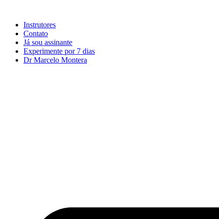
Ir
para
Instrutores
o
Contato
conteúdo
Já sou assinante
Experimente por 7 dias
Dr Marcelo Montera