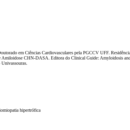
e Doutorado em Ciências Cardiovasculares pela PGCCV UFF. Residência
Amiloidose CHN-DASA. Editora do Clinical Guide: Amyloidosis and Fa
- Univassouras.
omiopatia hipertrófica