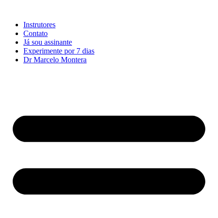
Ir
para
Instrutores
o
Contato
conteúdo
Já sou assinante
Experimente por 7 dias
Dr Marcelo Montera